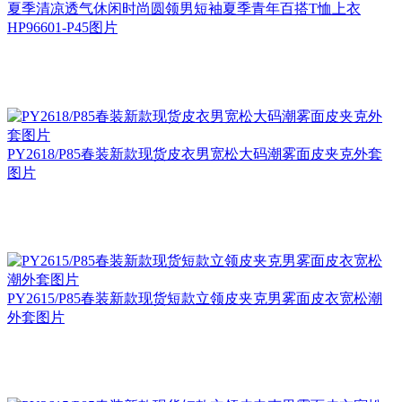
夏季清凉透气休闲时尚圆领男短袖夏季青年百搭T恤上衣
HP96601-P45图片
PY2618/P85春装新款现货皮衣男宽松大码潮雾面皮夹克外套
图片
PY2615/P85春装新款现货短款立领皮夹克男雾面皮衣宽松潮
外套图片