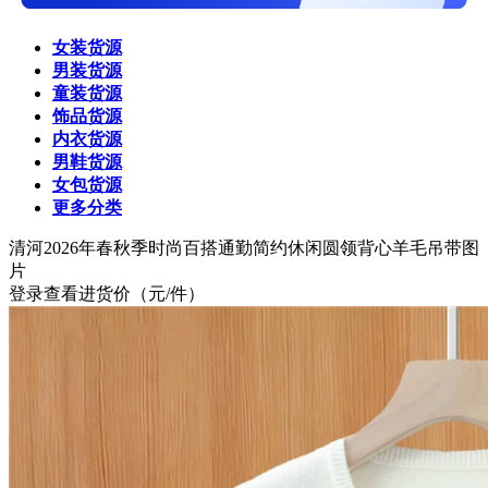
女装货源
男装货源
童装货源
饰品货源
内衣货源
男鞋货源
女包货源
更多分类
清河
2026年春秋季时尚百搭通勤简约休闲圆领背心羊毛吊带图
片
登录查看进货价
（元/件）