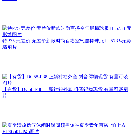
特P75 无差价 无差价新款时尚百搭空气层棒球服 HJ5733-无影
墙图片
【有货】DC58-P38 上新衬衫外套 抖音得物现货 有量可谈图
片