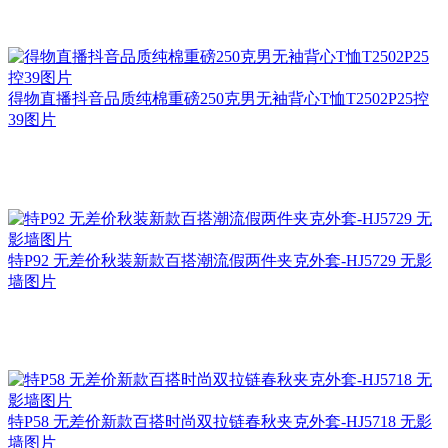
得物直播抖音品质纯棉重磅250克男无袖背心T恤T2502P25控
39图片
特P92 无差价秋装新款百搭潮流假两件夹克外套-HJ5729 无影
墙图片
特P58 无差价新款百搭时尚双拉链春秋夹克外套-HJ5718 无影
墙图片