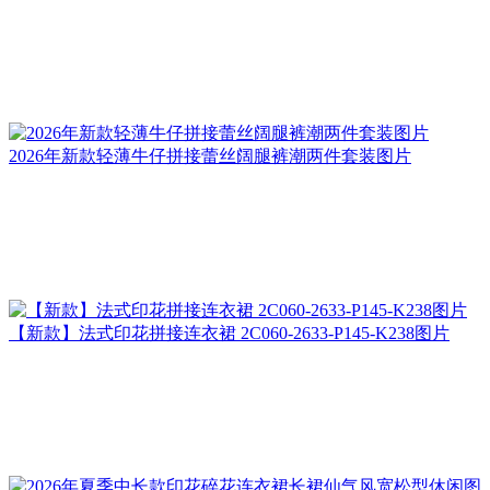
2026年新款轻薄牛仔拼接蕾丝阔腿裤潮两件套装图片
【新款】法式印花拼接连衣裙 2C060-2633-P145-K238图片