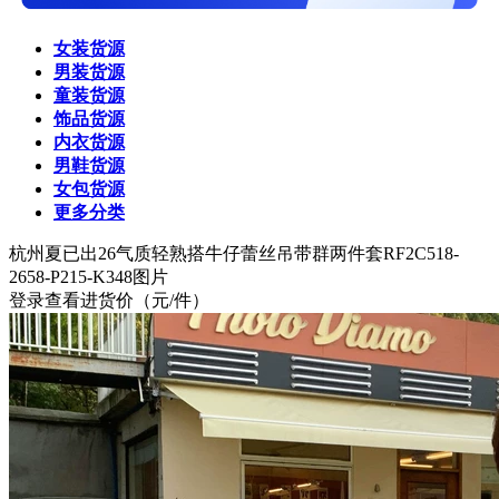
女装货源
男装货源
童装货源
饰品货源
内衣货源
男鞋货源
女包货源
更多分类
杭州
夏已出26气质轻熟搭牛仔蕾丝吊带群两件套RF2C518-
2658-P215-K348图片
登录查看进货价
（元/件）