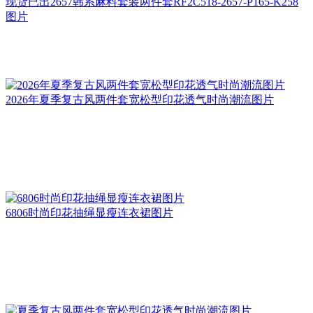
现货已出2657韩系麻料套装两件套RF2C518-2657-P165-K258
图片
2026年夏季复古风两件套宽松型印花透气时尚潮流图片
6806时尚印花抽绳显瘦连衣裙图片