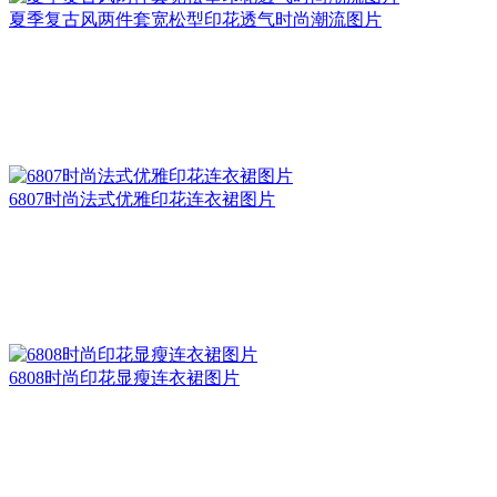
夏季复古风两件套宽松型印花透气时尚潮流图片
6807时尚法式优雅印花连衣裙图片
6808时尚印花显瘦连衣裙图片