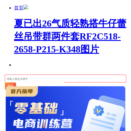
首页
夏已出26气质轻熟搭牛仔蕾
丝吊带群两件套RF2C518-
2658-P215-K348图片
搜索