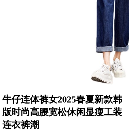
牛仔连体裤女2025春夏新款韩
版时尚高腰宽松休闲显瘦工装
连衣裤潮