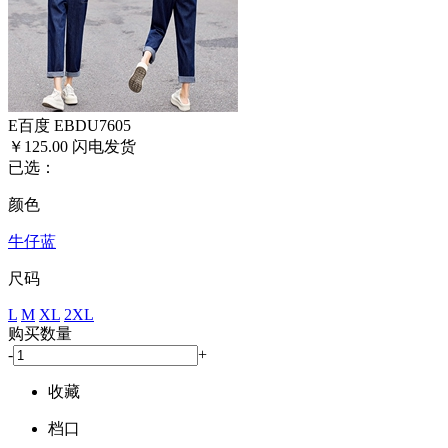
E百度 EBDU7605
￥125.00
闪电发货
已选：
颜色
牛仔蓝
尺码
L
M
XL
2XL
购买数量
-
+
收藏
档口