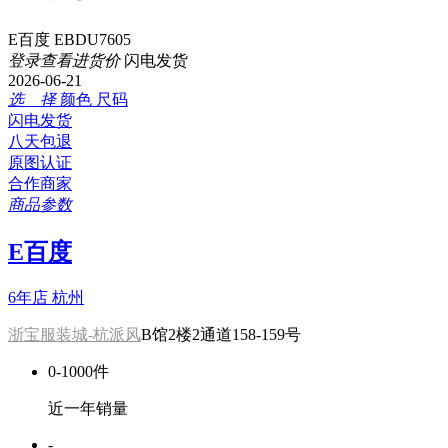
E百度 EBDU7605
登录查看进货价
闪电发货
2026-06-21
选 择
颜色
尺码
闪电发货
八天包退
原图认证
合作商家
商品参数
E百度
6年店
杭州
浙宝服装城-杭派风
B馆2楼2通道158-159号
0-1000件
近一年销量
-