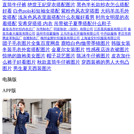
直筒牛仔裤
绝世王妃穿衣搭配图片
黑色半长款纱衣怎么搭配
好看
白色polo衫短袖女搭配
紫粉色风衣穿搭图
大码羊羔毛外
套搭配
浅灰色风衣里面搭配什么衣服好看男
时尚女明星的衣
着搭配
安希穿搭搭 内衣
吊带裙子夏季搭配什么鞋子
秦皇岛市针织内衣总厂
兴伟制衣厂
同富制衣（深圳）有限公司
江苏晨风服装有限公司
秦
皇岛秦大服装有限公司
温州市倍蒙服饰
义乌市金石开服饰有限公司
中丹奴服饰
枣庄市薛
腾皮革制品厂
创雅制衣厂
梅州金辉针织服装有限公司
上海迪安针织服装有限公司
团子毛衣图片全集百度网盘
鹿晗白色t恤带墨镜图片
韩版女装
冬装毛衣外套搭配图片
金夏尔女装图片
性感夜店连衣裙图片
惊艳的旗袍美女图片
帽子花艺图片
陈冰牛仔裤图片
皮衣加什
么裤子好看图片
秋款直筒牛仔裤图片
穿西装裤的男人大包凸
图片
男生夏天西装图片
电脑版
APP版