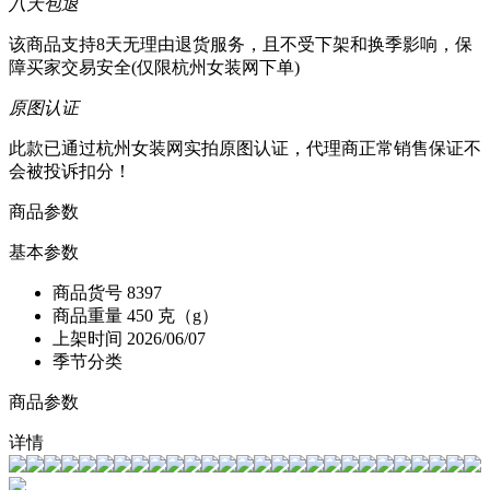
八天包退
该商品支持8天无理由退货服务，且不受下架和换季影响，保
障买家交易安全(仅限杭州女装网下单)
原图认证
此款已通过杭州女装网实拍原图认证，代理商正常销售保证不
会被投诉扣分！
商品参数
基本参数
商品货号
8397
商品重量
450 克（g）
上架时间
2026/06/07
季节分类
商品参数
详情