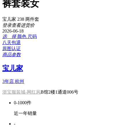
裤套装女
宝儿家 238 两件套
登录查看进货价
2026-06-18
选 择
颜色
尺码
八天包退
原图认证
商品参数
宝儿家
3年店
杭州
浙宝服装城-网红风
B馆2楼1通道006号
0-1000件
近一年销量
-