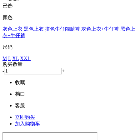
已选：
颜色
灰色上衣
黑色上衣
拼色牛仔阔腿裤
灰色上衣+牛仔裤
黑色上
衣+牛仔裤
尺码
M
L
XL
XXL
购买数量
-
+
收藏
档口
客服
立即购买
加入购物车