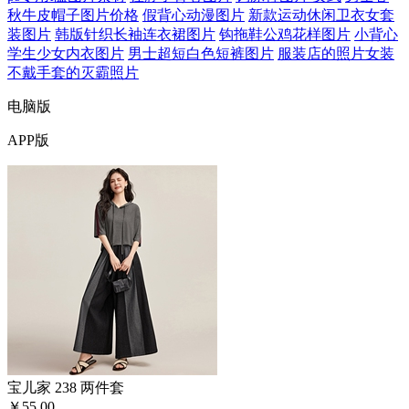
秋牛皮帽子图片价格
假背心动漫图片
新款运动休闲卫衣女套
装图片
韩版针织长袖连衣裙图片
钩拖鞋公鸡花样图片
小背心
学生少女内衣图片
男士超短白色短裤图片
服装店的照片女装
不戴手套的灭霸照片
电脑版
APP版
宝儿家 238 两件套
￥55.00