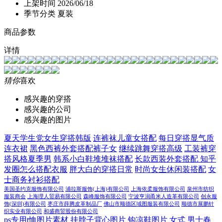
上架时间
2026/06/18
季节分类
夏装
商品参数
详情
猜你
喜欢
感兴趣的穿搭
感兴趣的公司
感兴趣的图片
夏天学生党女生穿搭韩版
连裤袜儿童女搭配
每日穿搭显气质
连衣裙
黑色西裤外套搭配裤子女
继续跳舞穿搭高级
工装裤穿
搭风格夏季男
韩系小白鞋堆堆袜搭配
长款西装外套搭配 知乎
发圈怎么搭配衣服
胖大白的穿搭日常
时尚女生休闲装搭配
女
士商务衬衫搭配
美国圣约克服饰有限公司
浦拉斯服饰(上海)有限公司
上海依柔服饰有限公司
泉州市纺织
服装商会
上海理人贸易有限公司
森峰服饰有限公司
宁波亨润甬米人造革有限公司
创永服
饰(深圳)有限公司
枣庄市薛腾皮革制品厂
佛山市顺德区域图服装有限公司
顺德市展鹏针
织实业有限公司
和盛商贸股份有限公司
ps专用t恤图片素材
挂脖子背心图片
钩凉鞋图片 女式
男士春