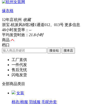
缘衣格
12年店
杭州
收藏
浙宝-杭派风B馆2楼1通道012、013号
更多信息
48小时发货率：
--
平均发货时效：
21.8小时
商品
档口
搜全站
工厂直供
一件代发
售后无忧
闪电发货
全部商品类目
女装
棉衣/棉服
羽绒服
毛呢外套