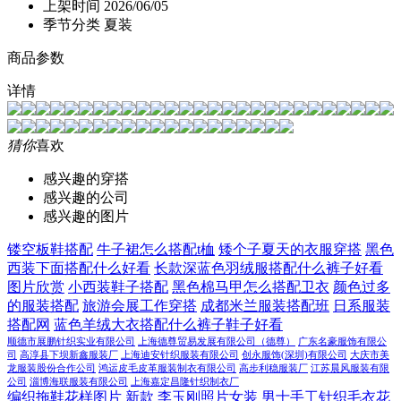
上架时间
2026/06/05
季节分类
夏装
商品参数
详情
猜你
喜欢
感兴趣的穿搭
感兴趣的公司
感兴趣的图片
镂空板鞋搭配
牛子裙怎么搭配t桖
矮个子夏天的衣服穿搭
黑色
西装下面搭配什么好看
长款深蓝色羽绒服搭配什么裤子好看
图片欣赏
小西装鞋子搭配
黑色棉马甲怎么搭配卫衣
颜色过多
的服装搭配
旅游会展工作穿搭
成都米兰服装搭配班
日系服装
搭配网
蓝色羊绒大衣搭配什么裤子鞋子好看
顺德市展鹏针织实业有限公司
上海德尊贸易发展有限公司（德尊）
广东名豪服饰有限公
司
高淳县下坝新鑫服装厂
上海迪安针织服装有限公司
创永服饰(深圳)有限公司
大庆市美
龙服装股份合作公司
鸿运皮毛皮革服装制衣有限公司
高步利稳服装厂
江苏晨风服装有限
公司
淄博海联服装有限公司
上海嘉定昌隆针织制衣厂
编织拖鞋花样图片 新款
李玉刚照片女装
男士手工针织毛衣花