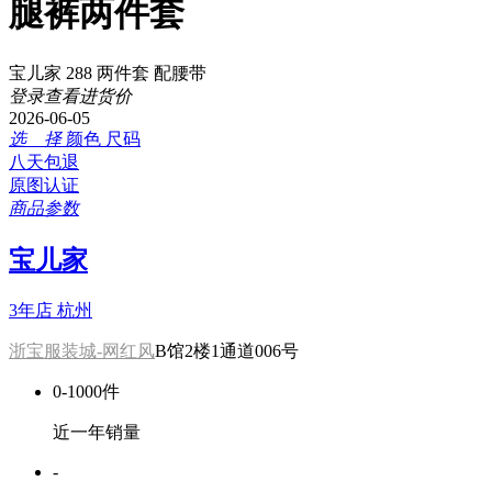
腿裤两件套
宝儿家 288 两件套 配腰带
登录查看进货价
2026-06-05
选 择
颜色
尺码
八天包退
原图认证
商品参数
宝儿家
3年店
杭州
浙宝服装城-网红风
B馆2楼1通道006号
0-1000件
近一年销量
-