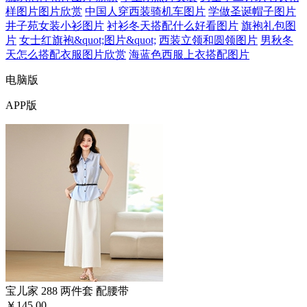
样图片图片欣赏
中国人穿西装骑机车图片
学做圣诞帽子图片
井子苑女装小衫图片
衬衫冬天搭配什么好看图片
旗袍礼包图
片
女士红旗袍&quot;图片&quot;
西装立领和圆领图片
男秋冬
天怎么搭配衣服图片欣赏
海蓝色西服上衣搭配图片
电脑版
APP版
宝儿家 288 两件套 配腰带
￥145.00