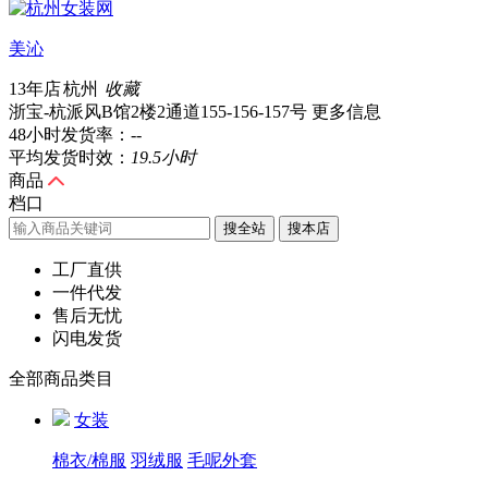
美沁
13年店
杭州
收藏
浙宝-杭派风B馆2楼2通道155-156-157号
更多信息
48小时发货率：
--
平均发货时效：
19.5小时
商品
档口
搜全站
工厂直供
一件代发
售后无忧
闪电发货
全部商品类目
女装
棉衣/棉服
羽绒服
毛呢外套