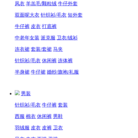
风衣
羊羔毛/颗粒绒
牛仔外套
双面呢大衣
针织衫/毛衣
短外套
牛仔裤
皮衣
打底裤
中老年女装
派克服
卫衣/绒衫
连衣裙
套装/套裙
马夹
针织衫/毛衣
休闲裤
连体裤
半身裙
牛仔裙
婚纱/旗袍/礼服
男装
针织衫/毛衣
牛仔裤
套装
西服
棉衣
休闲裤
男鞋
羽绒服
皮衣
皮裤
卫衣