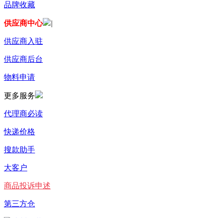
品牌收藏
供应商中心
|
供应商入驻
供应商后台
物料申请
更多服务
代理商必读
快递价格
搜款助手
大客户
商品投诉申述
第三方仓