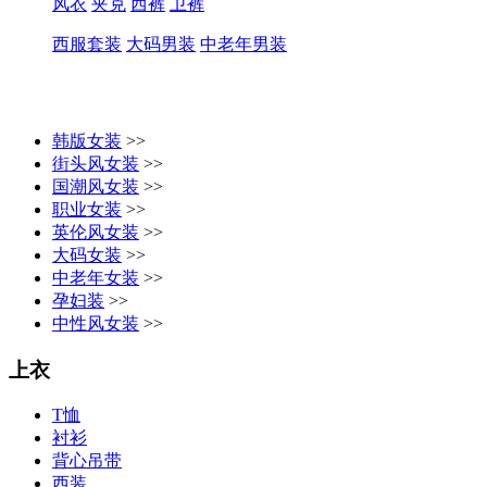
风衣
夹克
西裤
卫裤
西服套装
大码男装
中老年男装
韩版女装
>>
街头风女装
>>
国潮风女装
>>
职业女装
>>
英伦风女装
>>
大码女装
>>
中老年女装
>>
孕妇装
>>
中性风女装
>>
上衣
T恤
衬衫
背心吊带
西装