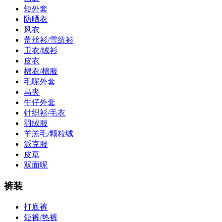
短外套
防晒衣
风衣
蕾丝衫/雪纺衫
卫衣/绒衫
皮衣
棉衣/棉服
毛呢外套
马夹
牛仔外套
针织衫/毛衣
羽绒服
羊羔毛/颗粒绒
派克服
皮草
双面呢
裤装
打底裤
短裤/热裤