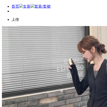
首页
女装
套装/套裙
上传