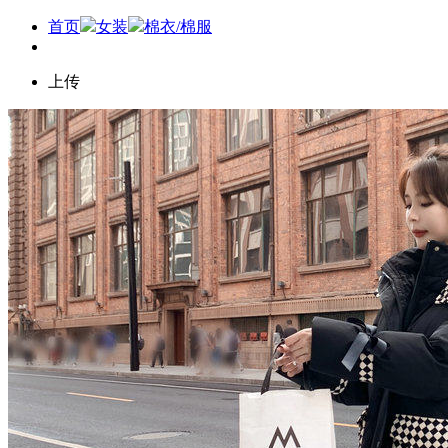
首页
女装
棉衣/棉服
上传