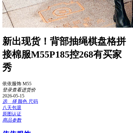
新出现货！背部抽绳棋盘格拼
接棉服M55P185控268有买家
秀
依依服饰 M55
登录查看进货价
2026-05-15
选 择
颜色
尺码
八天包退
原图认证
商品参数