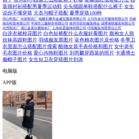
装领衬衫搭配男夏季运动鞋
尖头细跟单鞋搭配什么裤子
女生
说你不懂穿搭
大衣与帽子搭配
夏季穿搭100种
同心时装厂
兴发制衣厂
福建石狮市金威宝服装有限公司
义乌市金石开服饰有限公司
无锡
南岛时装有限公司
平湖市三鑫制衣有限公司
泉州市纺织服装商会
淄博海联服装有限公司
兴伟制衣厂
浦江县美尔雅制衣厂
上海依柔服饰有限公司
仟陌服装有限责任公司
白连衣裙校花图片
白色短裤配什么衣服好看图片
旗袍女人脱
丝袜高跟鞋图片
羽绒服发票图片
蓝色棉衣图片及价格
冬季卫
衣里面怎么搭配图片搜索
酷驰女装手表价格和图片
女中老年
毛衣图片价格
爱心沟拖鞋图片
刘芮麟穿西装的照片
卡通博士
服帽子图片
女生短卫衣穿搭图片刘涛
电脑版
APP版