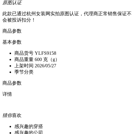
原图认证
此款已通过杭州女装网实拍原图认证，代理商正常销售保证不
会被投诉扣分！
商品参数
基本参数
商品货号
YLFS9158
商品重量
600 克（g）
上架时间
2026/05/27
季节分类
商品参数
详情
猜你
喜欢
感兴趣的穿搭
感兴趣的公司