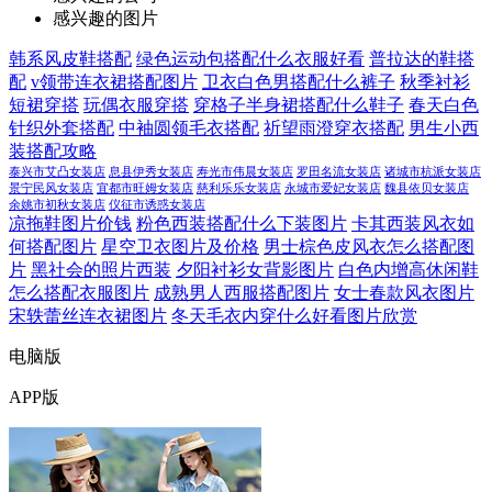
感兴趣的图片
韩系风皮鞋搭配
绿色运动包搭配什么衣服好看
普拉达的鞋搭
配
v领带连衣裙搭配图片
卫衣白色男搭配什么裤子
秋季衬衫
短裙穿搭
玩偶衣服穿搭
穿格子半身裙搭配什么鞋子
春天白色
针织外套搭配
中袖圆领毛衣搭配
祈望雨澄穿衣搭配
男生小西
装搭配攻略
泰兴市艾凸女装店
息县伊秀女装店
寿光市伟晨女装店
罗田名流女装店
诸城市杭派女装店
景宁民风女装店
宜都市旺姆女装店
慈利乐乐女装店
永城市爱妃女装店
魏县依贝女装店
余姚市初秋女装店
仪征市诱惑女装店
凉拖鞋图片价钱
粉色西装搭配什么下装图片
卡其西装风衣如
何搭配图片
星空卫衣图片及价格
男士棕色皮风衣怎么搭配图
片
黑社会的照片西装
夕阳衬衫女背影图片
白色内增高休闲鞋
怎么搭配衣服图片
成熟男人西服搭配图片
女士春款风衣图片
宋轶蕾丝连衣裙图片
冬天毛衣内穿什么好看图片欣赏
电脑版
APP版