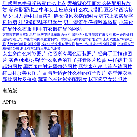
垂感黑色半身裙搭配什么上衣
无袖背心里面怎么搭配图片欣
赏
潮鞋搭配鞋业
中年女士应该穿什么衣服搭配
豆沙绿西装搭
配
外国人穿中国百搭鞋
胖女孩风衣搭配图片
碎花上衣搭配字
母短裙
礼服搭配鞋子男学生
男士潮流牛仔裤秋季搭配
小筒靴
搭配什么衣服
哪里有衣服搭配的网站
枣庄市薛腾皮革制品厂
重庆皑皑儿童服饰公司
深圳特区缪斯服装有限公司
梅州金辉针织
服装有限公司
中山市浪网镇益通制衣厂
杭州江南布衣服饰有限公司
上海依柔服饰有限公
司
大连碧海服装有限公司
成都艾维实业有限公司
杭州中达服装皮件有限公司
上海理人贸
易有限公司
浙江省东阳市三中工艺织带厂
女生穿白色衬衫照片
伯贤所有黑色西装照片
经典手工拖鞋图
片
灰色羽绒服搭配什么颜色的鞋子好看图片欣赏
牛仔裤丰满
骚妇图片
黑西服白衬衣黑领带图片
雪纺米色吊带连衣裤图片
红白礼服美女图片
高帮鞋适合什么样的裤子图片
冬季连衣裙
新款图片及价格
藏青色长衬衫搭配图片
赵英俊穿女装照片
电脑版
APP版