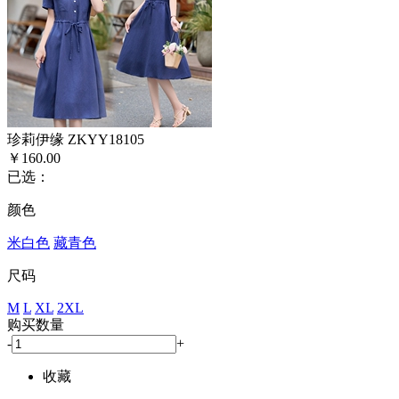
珍莉伊缘 ZKYY18105
￥160.00
已选：
颜色
米白色
藏青色
尺码
M
L
XL
2XL
购买数量
-
+
收藏