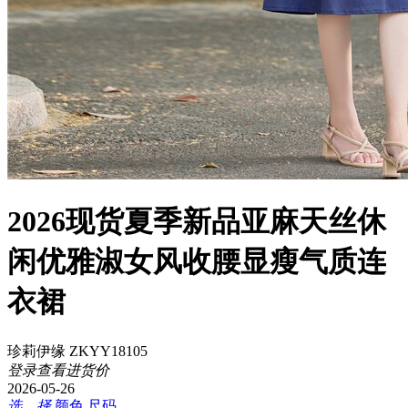
2026现货夏季新品亚麻天丝休
闲优雅淑女风收腰显瘦气质连
衣裙
珍莉伊缘 ZKYY18105
登录查看进货价
2026-05-26
选 择
颜色
尺码