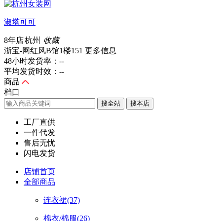
淑塔可可
8年店
杭州
收藏
浙宝-网红风B馆1楼151
更多信息
48小时发货率：
--
平均发货时效：
--
商品
档口
搜全站
工厂直供
一件代发
售后无忧
闪电发货
店铺首页
全部商品
连衣裙
(37)
棉衣/棉服
(26)