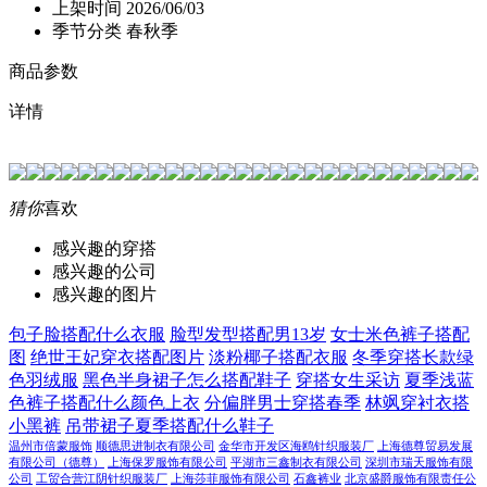
上架时间
2026/06/03
季节分类
春秋季
商品参数
详情
猜你
喜欢
感兴趣的穿搭
感兴趣的公司
感兴趣的图片
包子脸搭配什么衣服
脸型发型搭配男13岁
女士米色裤子搭配
图
绝世王妃穿衣搭配图片
淡粉椰子搭配衣服
冬季穿搭长款绿
色羽绒服
黑色半身裙子怎么搭配鞋子
穿搭女生采访
夏季浅蓝
色裤子搭配什么颜色上衣
分偏胖男士穿搭春季
林飒穿衬衣搭
小黑裤
吊带裙子夏季搭配什么鞋子
温州市倍蒙服饰
顺德思进制衣有限公司
金华市开发区海鸥针织服装厂
上海德尊贸易发展
有限公司（德尊）
上海保罗服饰有限公司
平湖市三鑫制衣有限公司
深圳市瑞天服饰有限
公司
工贸合营江阴针织服装厂
上海莎菲服饰有限公司
石鑫裤业
北京盛爵服饰有限责任公