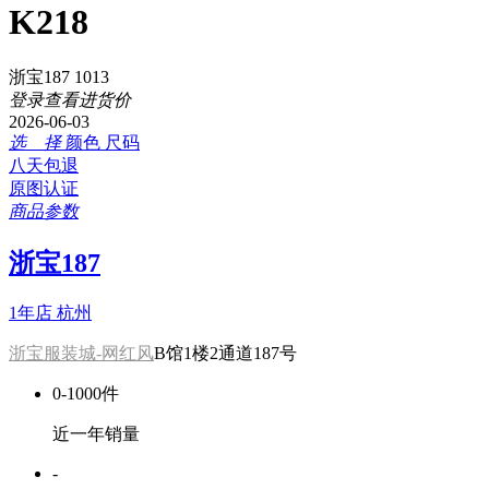
K218
浙宝187 1013
登录查看进货价
2026-06-03
选 择
颜色
尺码
八天包退
原图认证
商品参数
浙宝187
1年店
杭州
浙宝服装城-网红风
B馆1楼2通道187号
0-1000件
近一年销量
-