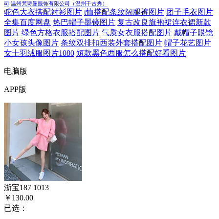
司
温州梵诗曼服饰有限公司（温州千古秀）
驼色大衣搭配衬衫图片
t恤搭配条纹阔腿裤图片
团子毛衣图片
全集百度网盘
热巴帽子墨镜图片
复古改良旗袍裙连衣裙新款
图片
绿色方格衣服搭配图片
气质女衣服搭配图片
戴帽子眼镜
小女孩头像图片
条纹双排扣西装外套搭配图片
帽子花艺图片
女士羽绒服图片1080
短款黑色西服怎么搭配好看图片
电脑版
APP版
浙宝187 1013
￥130.00
已选：