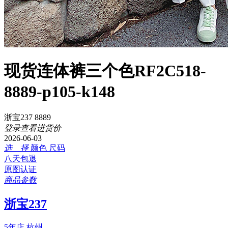
现货连体裤三个色RF2C518-
8889-p105-k148
浙宝237 8889
登录查看进货价
2026-06-03
选 择
颜色
尺码
八天包退
原图认证
商品参数
浙宝237
5年店
杭州