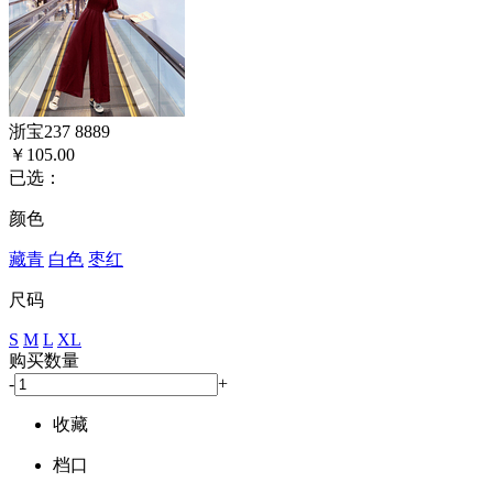
浙宝237 8889
￥105.00
已选：
颜色
藏青
白色
枣红
尺码
S
M
L
XL
购买数量
-
+
收藏
档口