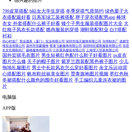
感兴趣的图片
799皮草搭配
b站女大学生穿搭
冬季穿搭气质简约
绿色栗子大
衣搭配最好看
日系军绿工装裤搭配
胖子穿衣搭配男app
棒球
衣女 外套搭配什么裤子好看
矮个子男生服装搭配图片大全
大
红格子风衣长款搭配
燃冉服装的穿搭
潮鞋搭配鞋业
白T搭配
衬衫
同心时装厂
景业晟美（厦门）实业有限公司
深圳市瑞天服饰有限公司
兴伟制衣厂
成都艾
维实业有限公司
温州市倍蒙服饰
香港飞象服饰有限公司
深圳特区缪斯服装有限公司
东莞
长安长顺制衣厂
森峰服饰有限公司
江苏晨风服装有限公司
上海理人贸易有限公司
国外监狱毛衣图片
男生短裤红色配什么鞋子好看图片
ps皮衣
图片怎么修
天子的帽子图片
紫罗兰西装配黑色裤子图片
少儿
拖地礼服图片
男士中长款风衣怎么穿好看图片
余文乐运动背
心搭配图片
帆布鞋丝袜美女图片
贾青旗袍图片视频
枣红色秋
冬裙搭配什么颜色的围巾好看图片
手工编织儿童连衣裙的图
片
电脑版
APP版