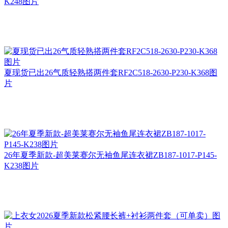
K248图片
夏现货已出26气质轻熟搭两件套RF2C518-2630-P230-K368图
片
26年夏季新款-超美莱赛尔无袖鱼尾连衣裙ZB187-1017-P145-
K238图片