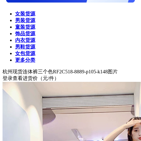
女装货源
男装货源
童装货源
饰品货源
内衣货源
男鞋货源
女包货源
更多分类
杭州
现货连体裤三个色RF2C518-8889-p105-k148图片
登录查看进货价
（元/件）