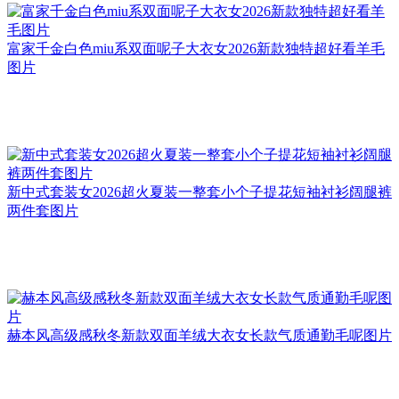
富家千金白色miu系双面呢子大衣女2026新款独特超好看羊毛
图片
新中式套装女2026超火夏装一整套小个子提花短袖衬衫阔腿裤
两件套图片
赫本风高级感秋冬新款双面羊绒大衣女长款气质通勤毛呢图片