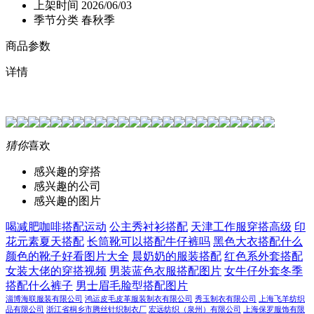
上架时间
2026/06/03
季节分类
春秋季
商品参数
详情
猜你
喜欢
感兴趣的穿搭
感兴趣的公司
感兴趣的图片
喝减肥咖啡搭配运动
公主秀衬衫搭配
天津工作服穿搭高级
印
花元素夏天搭配
长筒靴可以搭配牛仔裤吗
黑色大衣搭配什么
颜色的靴子好看图片大全
晨奶奶的服装搭配
红色系外套搭配
女装大佬的穿搭视频
男装蓝色衣服搭配图片
女牛仔外套冬季
搭配什么裤子
男士眉毛脸型搭配图片
淄博海联服装有限公司
鸿运皮毛皮革服装制衣有限公司
秀玉制衣有限公司
上海飞羊纺织
品有限公司
浙江省桐乡市腾丝针织制衣厂
宏远纺织（泉州）有限公司
上海保罗服饰有限