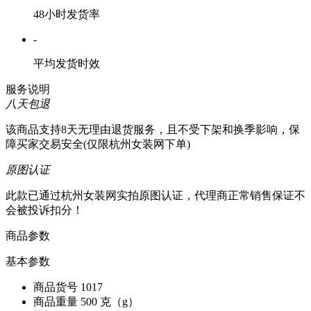
48小时发货率
-
平均发货时效
服务说明
八天包退
该商品支持8天无理由退货服务，且不受下架和换季影响，保
障买家交易安全(仅限杭州女装网下单)
原图认证
此款已通过杭州女装网实拍原图认证，代理商正常销售保证不
会被投诉扣分！
商品参数
基本参数
商品货号
1017
商品重量
500 克（g）