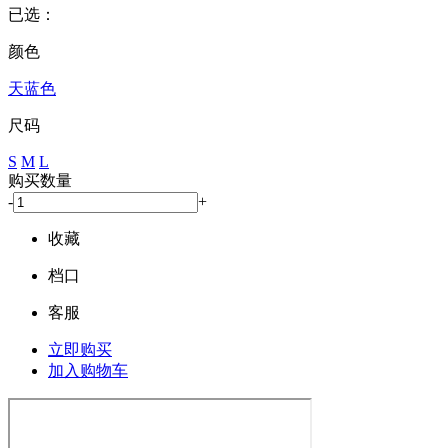
已选：
颜色
天蓝色
尺码
S
M
L
购买数量
-
+
收藏
档口
客服
立即购买
加入购物车