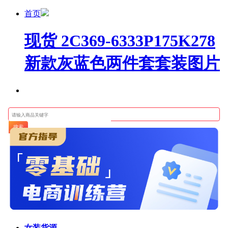
首页
现货 2C369-6333P175K278
新款灰蓝色两件套套装图片
搜索
女装货源