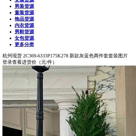
男装货源
童装货源
饰品货源
内衣货源
男鞋货源
女包货源
更多分类
杭州
现货 2C369-6333P175K278 新款灰蓝色两件套套装图片
登录查看进货价
（元/件）