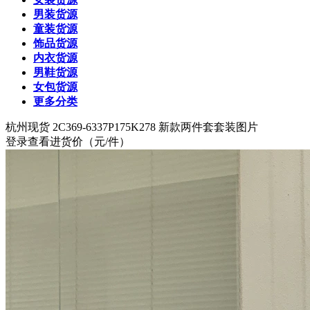
男装货源
童装货源
饰品货源
内衣货源
男鞋货源
女包货源
更多分类
杭州
现货 2C369-6337P175K278 新款两件套套装图片
登录查看进货价
（元/件）