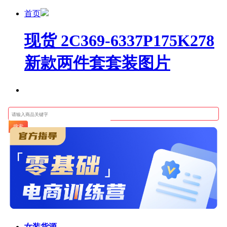
首页
现货 2C369-6337P175K278
新款两件套套装图片
搜索
女装货源