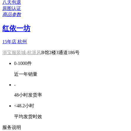
八天包退
原图认证
商品参数
红依一坊
15年店
杭州
浙宝服装城-杭派风
B馆2楼3通道186号
0-1000件
近一年销量
-
48小时发货率
<48.2小时
平均发货时效
服务说明