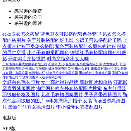
猜你
喜欢
感兴趣的穿搭
感兴趣的公司
感兴趣的图片
ecko卫衣怎么搭配
蓝色卫衣可以搭配紫色外套吗
风衣怎么搭
配内搭图片
关于服装搭配的好电影
长裙子可以搭配靴子吗
上
衣领带衬衫下身怎么搭配
紫色西装搭配什么颜色的衬衫
挺拔
的男生穿搭
小个子衣服搭配颜色
铁锈红毛衣搭配啥颜色打底
衫
开咖啡店穿搭微胖
时尚穿搭穿出女人味
广东省海丰县成发服装有限公司
石狮市天马(金里奇)服饰发展有限公司
兴发制衣厂
广东
名豪服饰有限公司
佛山市顺德区域图服装有限公司
梅州金辉针织服装有限公司
宏远纺织
（泉州）有限公司
创雅制衣厂
成都艾维实业有限公司
重庆皑皑儿童服饰公司
香港飞象服
饰有限公司
宁波亨润甬米人造革有限公司
文轩白色毛衣照片
女士高档衬衫品牌 新款图片和价格
江疏影
露肩羽绒服图片
淘宝网短棉衣外套搭配图片搜索
东方红男装
羽绒服价格及图片
儿童毛衣裙图案图片
男子背带西裤图片
靳
东代言羽绒服的图片
iu李知恩照片帽子
女装商场巡游高清图
片
最新牛仔裤女高清图片
李小璐母女装搭配图片
电脑版
APP版