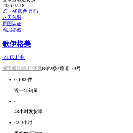
2026-07-18
选 择
颜色
尺码
八天包退
原图认证
商品参数
歌伊格美
6年店
杭州
浙宝服装城-杭派风
B馆2楼3通道179号
0-1000件
近一年销量
-
48小时发货率
<2.9小时