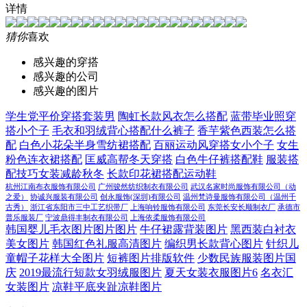
详情
猜你
喜欢
感兴趣的穿搭
感兴趣的公司
感兴趣的图片
学生党平价穿搭套装男
陶虹长款风衣怎么搭配
蓝带毕业照穿
搭小个子
毛衣和羽绒背心搭配什么裤子
香芋紫色西装怎么搭
配
白色小花朵半身雪纺裙搭配
百丽运动风穿搭女小个子
女生
粉色连衣裙搭配
匡威高帮冬天穿搭
白色牛仔裤搭配鞋
服装搭
配技巧女装减龄秋冬
长款印花裙搭配运动鞋
杭州江南布衣服饰有限公司
广州骏然纺织制衣有限公司
武汉名家时尚服饰有限公司（动
之爱）
协诚兴服装有限公司
创永服饰(深圳)有限公司
温州梵诗曼服饰有限公司（温州千
古秀）
浙江省东阳市三中工艺织带厂
上海响铃服饰有限公司
东莞长安长顺制衣厂
承德市
普乐服装厂
宁波鼎得丰制衣有限公司
上海依柔服饰有限公司
韩国婴儿毛衣图片图片图片
牛仔裙露背装图片
黑西装白衬衣
美女图片
韩国红色礼服高清图片
编织男长款背心图片
针织儿
童帽子花样大全图片
短裤图片排版软件
少数民族服装图片国
庆
2019最流行短款女羽绒服图片
夏天女装衣服图片6
名衣汇
女装图片
凉鞋平底夹趾凉鞋图片