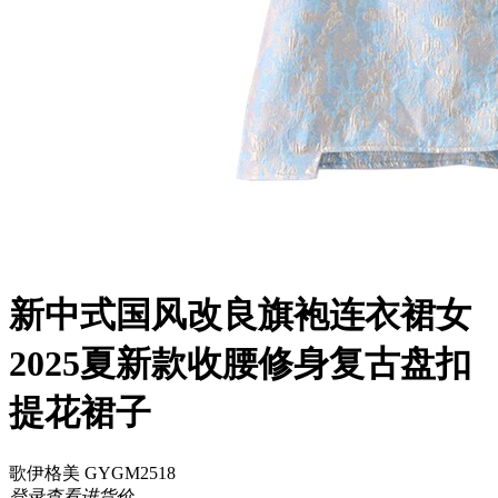
新中式国风改良旗袍连衣裙女
2025夏新款收腰修身复古盘扣
提花裙子
歌伊格美 GYGM2518
登录查看进货价