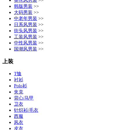
英伦风男装
>>
韩版男装
>>
大码男装
>>
中老年男装
>>
日系风男装
>>
街头风男装
>>
工装风男装
>>
中性风男装
>>
国潮风男装
>>
上装
T恤
衬衫
Polo衫
夹克
背心/马甲
卫衣
针织衫/毛衣
西服
风衣
皮衣