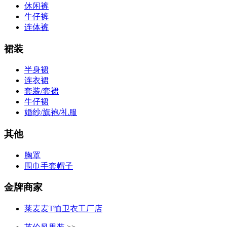
休闲裤
牛仔裤
连体裤
裙装
半身裙
连衣裙
套装/套裙
牛仔裙
婚纱/旗袍/礼服
其他
胸罩
围巾手套帽子
金牌商家
莱麦麦T恤卫衣工厂店