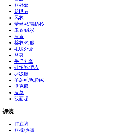
短外套
防晒衣
风衣
蕾丝衫/雪纺衫
卫衣/绒衫
皮衣
棉衣/棉服
毛呢外套
马夹
牛仔外套
针织衫/毛衣
羽绒服
羊羔毛/颗粒绒
派克服
皮草
双面呢
裤装
打底裤
短裤/热裤