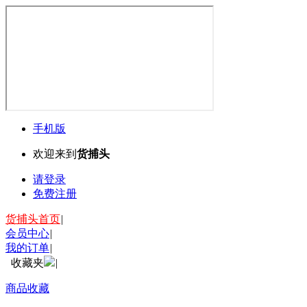
手机版
欢迎来到
货捕头
请登录
免费注册
货捕头首页
|
会员中心
|
我的订单
|
收藏夹
|
商品收藏