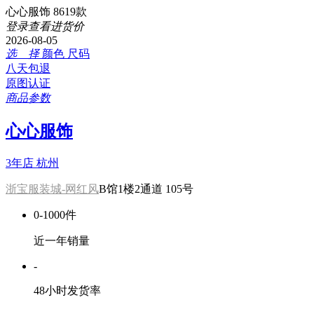
心心服饰 8619款
登录查看进货价
2026-08-05
选 择
颜色
尺码
八天包退
原图认证
商品参数
心心服饰
3年店
杭州
浙宝服装城-网红风
B馆1楼2通道 105号
0-1000件
近一年销量
-
48小时发货率