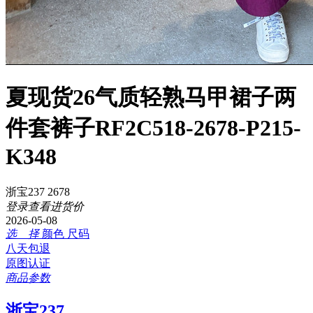
夏现货26气质轻熟马甲裙子两
件套裤子RF2C518-2678-P215-
K348
浙宝237 2678
登录查看进货价
2026-05-08
选 择
颜色
尺码
八天包退
原图认证
商品参数
浙宝237