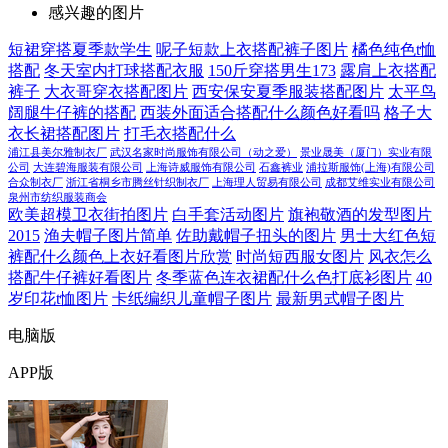
感兴趣的图片
短裙穿搭夏季款学生
呢子短款上衣搭配裤子图片
橘色纯色t恤
搭配
冬天室内打球搭配衣服
150斤穿搭男生173
露肩上衣搭配
裤子
大衣哥穿衣搭配图片
西安保安夏季服装搭配图片
太平鸟
阔腿牛仔裤的搭配
西装外面适合搭配什么颜色好看吗
格子大
衣长裙搭配图片
打毛衣搭配什么
浦江县美尔雅制衣厂
武汉名家时尚服饰有限公司（动之爱）
景业晟美（厦门）实业有限
公司
大连碧海服装有限公司
上海诗威服饰有限公司
石鑫裤业
浦拉斯服饰(上海)有限公司
合众制衣厂
浙江省桐乡市腾丝针织制衣厂
上海理人贸易有限公司
成都艾维实业有限公司
泉州市纺织服装商会
欧美超模卫衣街拍图片
白手套活动图片
旗袍敬酒的发型图片
2015
渔夫帽子图片简单
佐助戴帽子扭头的图片
男士大红色短
裤配什么颜色上衣好看图片欣赏
时尚短西服女图片
风衣怎么
搭配牛仔裤好看图片
冬季蓝色连衣裙配什么色打底衫图片
40
岁印花t恤图片
卡纸编织儿童帽子图片
最新男式帽子图片
电脑版
APP版