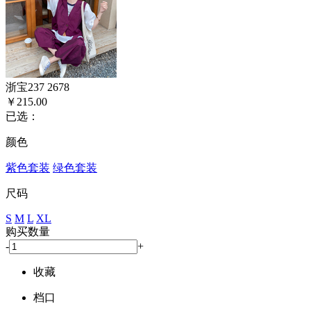
浙宝237 2678
￥215.00
已选：
颜色
紫色套装
绿色套装
尺码
S
M
L
XL
购买数量
-
+
收藏
档口