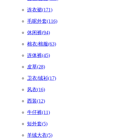
连衣裙
(171)
毛呢外套
(116)
休闲裤
(94)
棉衣/棉服
(63)
连体裤
(45)
皮草
(28)
卫衣/绒衫
(17)
风衣
(16)
西装
(12)
牛仔裤
(11)
短外套
(5)
羊绒大衣
(5)