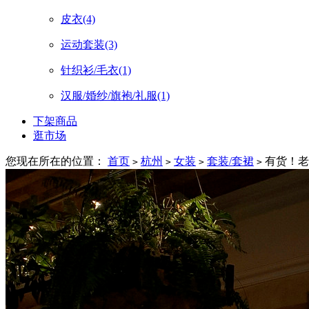
皮衣
(4)
运动套装
(3)
针织衫/毛衣
(1)
汉服/婚纱/旗袍/礼服
(1)
下架商品
逛市场
您现在所在的位置：
首页
杭州
女装
套装/套裙
有货！老钱
>
>
>
>