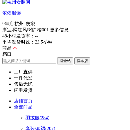
依依服饰
9年店
杭州
收藏
浙宝-网红风B馆1楼001
更多信息
48小时发货率：
--
平均发货时效：
23.5小时
商品
档口
搜全站
工厂直供
一件代发
售后无忧
闪电发货
店铺首页
全部商品
羽绒服
(284)
套装/套裙
(207)