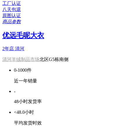
工厂认证
八天包退
原图认证
商品参数
优远毛呢大衣
2年店
清河
清河羊绒制品市场
北区G5栋南侧
0-1000件
近一年销量
-
48小时发货率
<48.0小时
平均发货时效