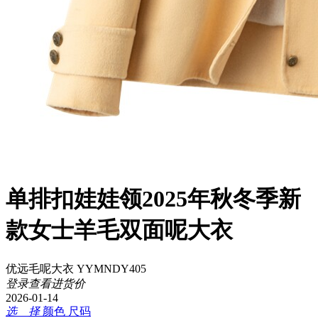
单排扣娃娃领2025年秋冬季新
款女士羊毛双面呢大衣
优远毛呢大衣 YYMNDY405
登录查看进货价
2026-01-14
选 择
颜色
尺码