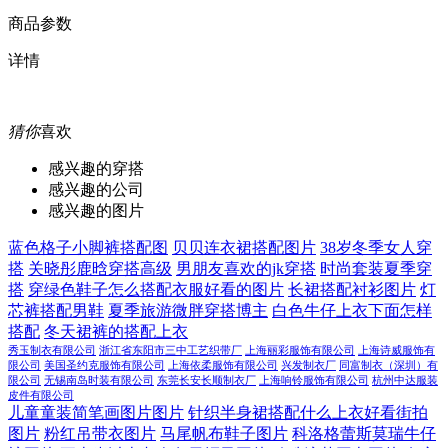
商品参数
详情
猜你
喜欢
感兴趣的穿搭
感兴趣的公司
感兴趣的图片
蓝色格子小脚裤搭配图
贝贝连衣裙搭配图片
38岁冬季女人穿
搭
关晓彤鹿晗穿搭高级
男朋友喜欢的jk穿搭
时尚套装夏季穿
搭
穿绿色鞋子怎么搭配衣服好看的图片
长裙搭配衬衫图片
灯
芯裤搭配男鞋
夏季旅游微胖穿搭博主
白色牛仔上衣下面怎样
搭配
冬天裙裤的搭配上衣
秀玉制衣有限公司
浙江省东阳市三中工艺织带厂
上海丽彩服饰有限公司
上海诗威服饰有
限公司
美国圣约克服饰有限公司
上海依柔服饰有限公司
兴发制衣厂
同富制衣（深圳）有
限公司
无锡南岛时装有限公司
东莞长安长顺制衣厂
上海响铃服饰有限公司
杭州中达服装
皮件有限公司
儿童童装简笔画图片图片
针织半身裙搭配什么上衣好看街拍
图片
粉红吊带衣图片
马尾帆布鞋子图片
科洛格蕾斯莫瑞牛仔