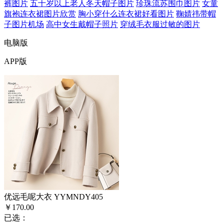
裤图片
五十岁以上老人冬天帽子图片
珍珠流苏围巾图片
女童
旗袍连衣裙图片欣赏
胸小穿什么连衣裙好看图片
鞠婧祎带帽
子图片机场
高中女生戴帽子照片
穿绒毛衣服过敏的图片
电脑版
APP版
优远毛呢大衣 YYMNDY405
￥170.00
已选：