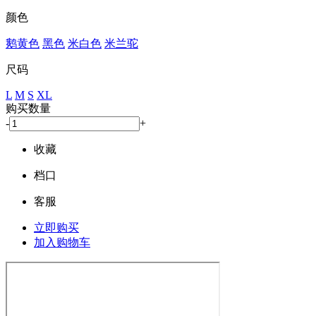
颜色
鹅黄色
黑色
米白色
米兰驼
尺码
L
M
S
XL
购买数量
-
+
收藏
档口
客服
立即购买
加入购物车