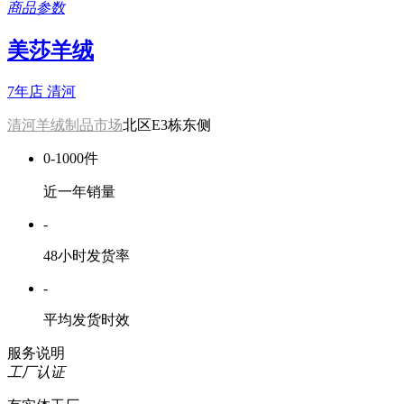
商品参数
美莎羊绒
7年店
清河
清河羊绒制品市场
北区E3栋东侧
0-1000件
近一年销量
-
48小时发货率
-
平均发货时效
服务说明
工厂认证