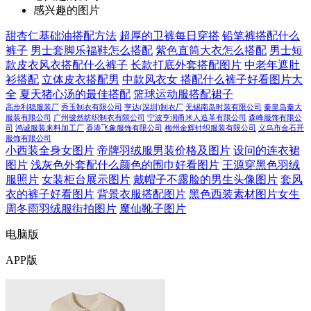
感兴趣的图片
甜杏仁基础油搭配方法
超厚的卫裤每日穿搭
铅笔裤搭配什么
裤子
男士套脚乐福鞋怎么搭配
紫色直筒大衣怎么搭配
男士短
款皮衣风衣搭配什么裤子
长款打底外套搭配图片
中老年遮肚
衫搭配
立体皮衣搭配男
中款风衣女 搭配什么裤子好看图片大
全
夏天猪心汤的最佳搭配
篮球运动服搭配裙子
高步利稳服装厂
秀玉制衣有限公司
亨达(深圳)制衣厂
无锡南岛时装有限公司
秦皇岛秦大
服装有限公司
广州骏然纺织制衣有限公司
宁波亨润甬米人造革有限公司
森峰服饰有限公
司
鸿诚服装来料加工厂
香港飞象服饰有限公司
梅州金辉针织服装有限公司
义乌市金石开
服饰有限公司
小西装全身女图片
帝牌羽绒服男装价格及图片
设问的连衣裙
图片
浅灰色外套配什么颜色的围巾好看图片
王源穿黑色羽绒
服照片
女装柜台展示图片
戴帽子不露脸的男生头像图片
套风
衣的裤子好看图片
背景衣服搭配图片
黑色西装素材图片女生
周冬雨羽绒服街拍图片
魔仙靴子图片
电脑版
APP版