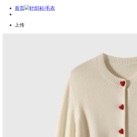
首页
针织衫/毛衣
上传