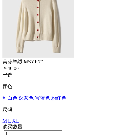
美莎羊绒 MSYR77
￥40.00
已选：
颜色
乳白色
深灰色
宝蓝色
粉红色
尺码
M
L
XL
购买数量
-
+