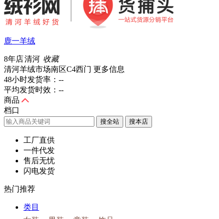
鹿一羊绒
8年店
清河
收藏
清河羊绒市场南区C4西门
更多信息
48小时发货率：
--
平均发货时效：
--
商品
档口
搜全站
工厂直供
一件代发
售后无忧
闪电发货
热门推荐
类目