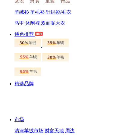
女装
男装
童装
饰品
羊绒衫
羊毛衫
针织衫/毛衣
马甲
休闲裤
双面呢大衣
特色推荐
精选品牌
市场
清河羊绒市场
财富天地
周边