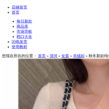
店铺首页
首页
每日新款
商品库
市场导航
档口大全
闪电发货
使用教程
您现在所在的位置：
首页
清河
女装
羊绒衫
秋冬新款纯
>
>
>
>