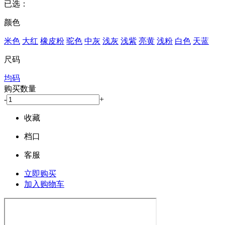
已选：
颜色
米色
大红
橡皮粉
驼色
中灰
浅灰
浅紫
亮黄
浅粉
白色
天蓝
尺码
均码
购买数量
-
+
收藏
档口
客服
立即购买
加入购物车