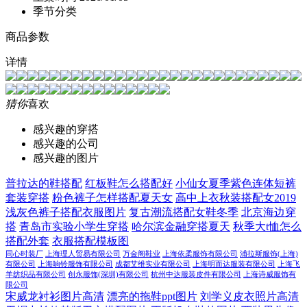
季节分类
商品参数
详情
猜你
喜欢
感兴趣的穿搭
感兴趣的公司
感兴趣的图片
普拉达的鞋搭配
红板鞋怎么搭配好
小仙女夏季紫色连体短裤
套装穿搭
粉色裤子怎样搭配夏天女
高中上衣秋装搭配女2019
浅灰色裤子搭配衣服图片
复古潮流搭配女鞋冬季
北京海边穿
搭
青岛市实验小学生穿搭
哈尔滨金融穿搭夏天
秋季大t恤怎么
搭配外套
衣服搭配模板图
同心时装厂
上海理人贸易有限公司
万金阁鞋业
上海依柔服饰有限公司
浦拉斯服饰(上海)
有限公司
上海响铃服饰有限公司
成都艾维实业有限公司
上海明而达服装有限公司
上海飞
羊纺织品有限公司
创永服饰(深圳)有限公司
杭州中达服装皮件有限公司
上海诗威服饰有
限公司
宋威龙衬衫图片高清
漂亮的拖鞋ppt图片
刘学义皮衣照片高清