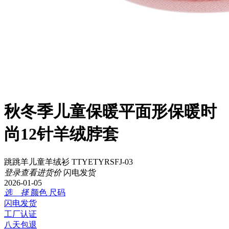
秋冬季儿童保暖平面形保暖时
尚12针羊绒脖套
跳跳羊儿童羊绒衫 TTYETYRSFJ-03
登录查看进货价
闪电发货
2026-01-05
选 择
颜色
尺码
闪电发货
工厂认证
八天包退