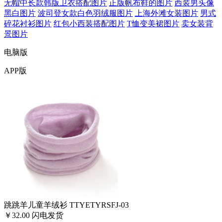
无帽中长款韩版卫衣搭配图片
正版帆布鞋的图片
西装男头像
黑白图片
波司登女款白色羽绒服图片
上海外滩女装图片
男式
碎花衬衫图片
红包小西装搭配图片
T恤变美裙图片
卖女装背
景图片
电脑版
APP版
跳跳羊儿童羊绒衫 TTYETYRSFJ-03
￥32.00
闪电发货