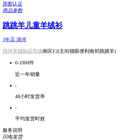
原图认证
商品参数
跳跳羊儿童羊绒衫
3年店
清河
清河羊绒制品市场
南区F2(主街猫眼便利南邻跳跳羊)
0-1000件
近一年销量
-
48小时发货率
-
平均发货时效
服务说明
闪电发货