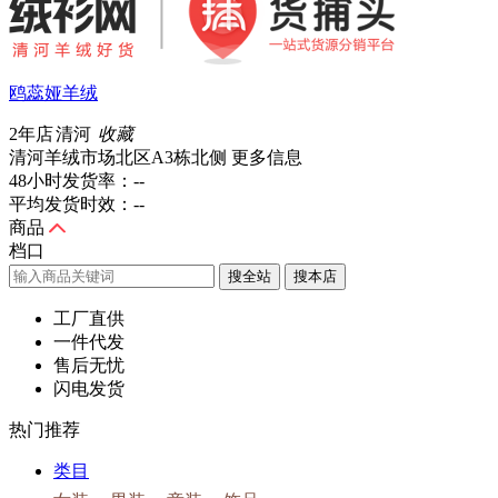
鸥蕊娅羊绒
2年店
清河
收藏
清河羊绒市场北区A3栋北侧
更多信息
48小时发货率：
--
平均发货时效：
--
商品
档口
搜全站
工厂直供
一件代发
售后无忧
闪电发货
热门推荐
类目