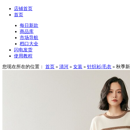
店铺首页
首页
每日新款
商品库
市场导航
档口大全
闪电发货
使用教程
您现在所在的位置：
首页
清河
女装
针织衫/毛衣
秋季新
>
>
>
>