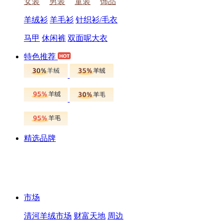
女装
男装
童装
饰品
羊绒衫
羊毛衫
针织衫/毛衣
马甲
休闲裤
双面呢大衣
特色推荐
精选品牌
市场
清河羊绒市场
财富天地
周边