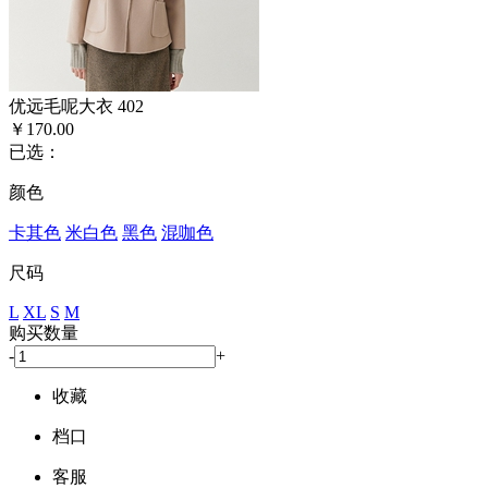
优远毛呢大衣 402
￥170.00
已选：
颜色
卡其色
米白色
黑色
混咖色
尺码
L
XL
S
M
购买数量
-
+
收藏
档口
客服