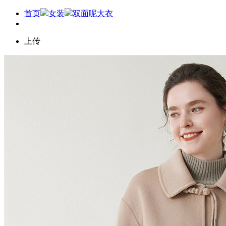
首页
女装
双面呢大衣
上传