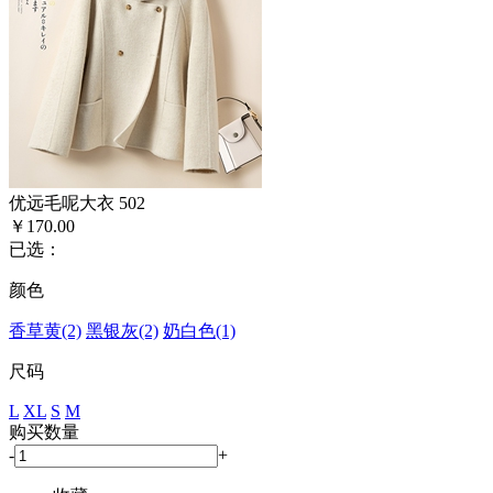
优远毛呢大衣 502
￥170.00
已选：
颜色
香草黄(2)
黑银灰(2)
奶白色(1)
尺码
L
XL
S
M
购买数量
-
+