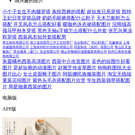
感兴趣的图片
小个子女生不肉腿穿搭
条纹西裤的搭配
超短发日系穿搭
凯特
王妃日常穿搭品牌
奶奶毛呢裤搭配什么鞋子
天木兰船鞋怎么
搭配
开叉风衣怎么搭配好看
暖咖色连衣裙搭配图片
浣熊绒高
领马甲秋冬穿搭
黑色无袖a字裙怎么搭配什么外套
张艺兴果冻
鞋穿搭
西装风衣短外套搭配男
秀玉制衣有限公司
浙江省东阳市三中工艺织带厂
合众制衣厂
同心时装厂
石鑫裤业
上海
诗威服饰有限公司
上海美特旺针织制衣有限公司
同富制衣（深圳）有限公司
青山区天龙
服装厂
景业晟美（厦门）实业有限公司
佛山市顺德区域图服装有限公司
杭州江南布衣服
饰有限公司
朱茵橘色西装高清图片
西装中介改造图片
蓝色的短围巾好看
图片
穿超短裤的动漫图片
赵雅芝传皮草图片
钩拖鞋图纸大全
图片比心
女士皮面靴子图片
阿茹娜民族服装图片
淘宝无线端
童装店招图片
紫色头毛衣搭配图片欣赏
学生西装领带搭配图
片
周星驰黄西装的图片
电脑版
APP版