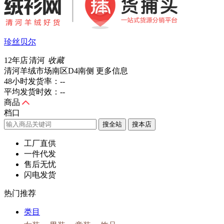
珍丝贝尔
12年店
清河
收藏
清河羊绒市场南区D4南侧
更多信息
48小时发货率：
--
平均发货时效：
--
商品
档口
搜全站
工厂直供
一件代发
售后无忧
闪电发货
热门推荐
类目