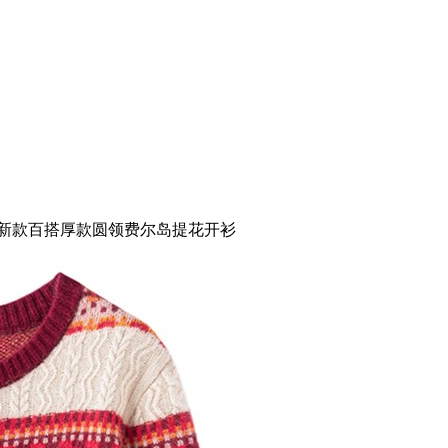
秋季新款百搭厚款圆领费尔岛提花开衫