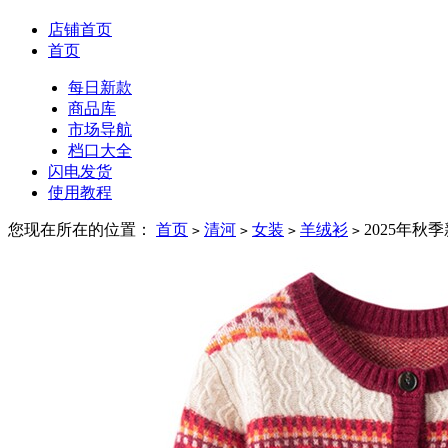
店铺首页
首页
每日新款
商品库
市场导航
档口大全
闪电发货
使用教程
您现在所在的位置：
首页
清河
女装
羊绒衫
2025年
>
>
>
>