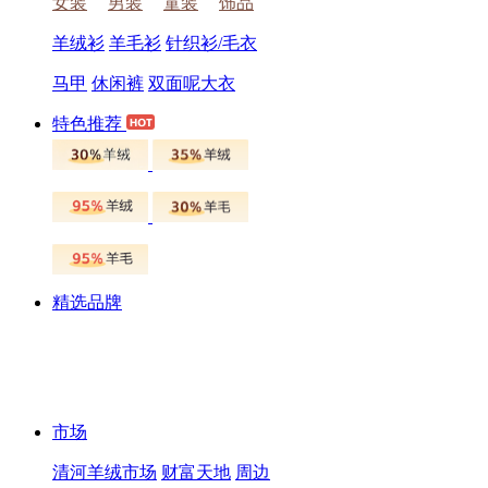
女装
男装
童装
饰品
羊绒衫
羊毛衫
针织衫/毛衣
马甲
休闲裤
双面呢大衣
特色推荐
精选品牌
市场
清河羊绒市场
财富天地
周边