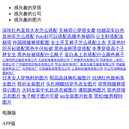
感兴趣的穿搭
感兴趣的公司
感兴趣的图片
深玫红色直筒大衣怎么搭配
无袖背心穿搭女夏
结婚花车白色
其他车怎么搭配
Polo衫可以搭配高腰半身裙吗
公主鞋搭配洛
丽塔
外国阔腿裤搭配图
女士开叉裤子怎么搭配上衣
天蓝色针
织开衫搭配黑色牛仔短裙
黑色金刚菩提搭配
冬季穿搭高个子
胖女生
黑色短裙搭配什么靴子
蓝白条上衣搭配什么颜色裤子
上海明而达服装有限公司
大连碧海服装有限公司
广州佛罗伦有限公司
同富制衣（深圳）
有限公司
广州骏然纺织制衣有限公司
亨达(深圳)制衣厂
秦皇岛秦大服装有限公司
鸿诚服
装来料加工厂
兴伟制衣厂
仟陌服装有限责任公司
上海响铃服饰有限公司
中山市浪网镇益
通制衣厂
日本女人穿拖鞋的图片
郭晶晶抹胸礼服图片
丝绸红色旗袍美
女图片
熊祈女装图片
头扎蝴蝶结穿毛衣女图片
背带阔腿裤搭
背心图片
大码女装中长款连衣裙图片
潘阳旗袍图片
双色拼接
卫衣图片
兔子帽子图片可爱
ins女装图片欧美
宽松t恤男模特
图片
电脑版
APP版