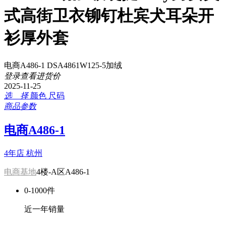
式高街卫衣铆钉杜宾犬耳朵开
衫厚外套
电商A486-1 DSA4861W125-5加绒
登录查看进货价
2025-11-25
选 择
颜色
尺码
商品参数
电商A486-1
4年店
杭州
电商基地
4楼-A区A486-1
0-1000件
近一年销量