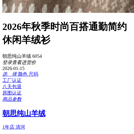
2026年秋季时尚百搭通勤简约
休闲羊绒衫
朝思纯山羊绒 6054
登录查看进货价
2026-01-15
选 择
颜色
尺码
工厂认证
八天包退
原图认证
商品参数
朝思纯山羊绒
1年店
清河