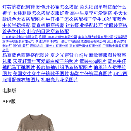
灯芯裤搭配男鞋
粉色开衫裙怎么搭配
尖头细跟单鞋搭配什么
裤子
女矮粗腿怎么搭配衣服好看
高中生夏季可爱穿搭
冬天女
款绿色大衣搭配图片
牛仔褂子怎么搭配裤子学生10岁
宝蓝色
中长半裙搭配
青春棉服穿搭夏
衬衫职业搭配技巧
学服装穿搭
首先学什么
朴实的日常穿衣搭配
山东鲁蒙莎制衣有限公司
杭州江南布衣服饰有限公司
秦皇岛阳光时装有限公司
汉瑞贸易
淄博海联服装有限公司
亨达(深圳)制衣厂
佛山市顺德区域图服装有限公司
浦江县美尔雅
制衣厂
同心时装厂
宏远纺织（泉州）有限公司
嘉兴华升服饰有限公司
广州乐士服装有限
公司
杨幂蓝色西装搭配图片
夏之光穿背心照片
新款警服图片警察
礼服
宋亚轩童年可爱戴白帽子的照片
童装vlog图片
蓝色牛仔
裤配马丁靴图片
长款短袖针织毛衣搭配图片
迪奥连衣裙手绘
图片
美国女生穿牛仔裤靴子图片
杨颖牛仔裤写真图片
职业西
服搭配连衣裙图片
礼服亮片花朵图片
电脑版
APP版