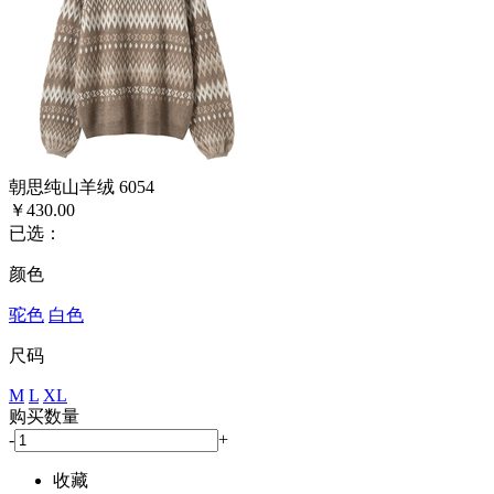
朝思纯山羊绒 6054
￥430.00
已选：
颜色
驼色
白色
尺码
M
L
XL
购买数量
-
+
收藏