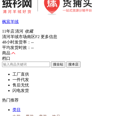
枫宸羊绒
11年店
清河
收藏
清河羊绒市场南区F2
更多信息
48小时发货率：
--
平均发货时效：
--
商品
档口
搜全站
工厂直供
一件代发
售后无忧
闪电发货
热门推荐
类目