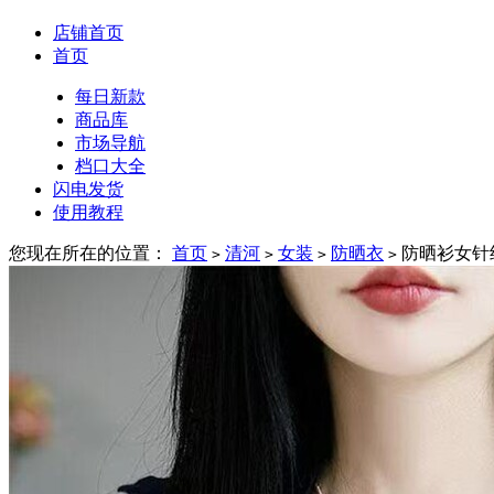
店铺首页
首页
每日新款
商品库
市场导航
档口大全
闪电发货
使用教程
您现在所在的位置：
首页
清河
女装
防晒衣
防晒衫女针
>
>
>
>