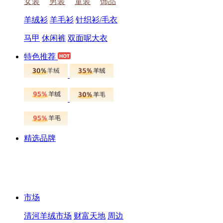
女装
男装
童装
饰品
羊绒衫
羊毛衫
针织衫/毛衣
马甲
休闲裤
双面呢大衣
特色推荐
精选品牌
市场
清河羊绒市场
财富天地
周边