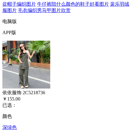
盆帽子编织图片
牛仔裤陪什么颜色的鞋子好看图片
裴乐羽绒
服图片
毛衣编织男马甲图片欣赏
电脑版
APP版
依依服饰 2C5218736
￥155.00
已选：
颜色
深绿色