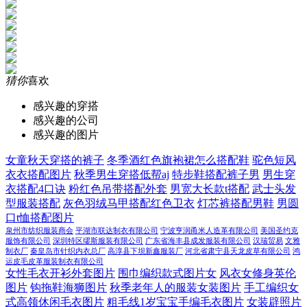
猜你
喜欢
感兴趣的穿搭
感兴趣的公司
感兴趣的图片
女童秋天穿搭的裤子
冬季酒红色旗袍裙怎么搭配鞋
驼色短风
衣衣搭配图片
秋季男生穿搭低帮aj
特步鞋搭配裤子男
男生穿
衣搭配4口诀
粉红色吊带搭配外套
男宽大长款t搭配
武士头发
型服装搭配
灰色羽绒马甲搭配红色卫衣
灯芯裤搭配男鞋
男圆
口t恤搭配图片
泉州市纺织服装商会
平湖市联达制衣有限公司
宁波亨润甬米人造革有限公司
美国圣约克
服饰有限公司
深圳特区缪斯服装有限公司
广东省海丰县成发服装有限公司
汉瑞贸易
文雅
制衣厂
秦皇岛市针织内衣总厂
高淳县下坝新鑫服装厂
河北省肃宁县天龙皮草有限公司
鸿
运皮毛皮革服装制衣有限公司
女性毛衣开衫外套图片
围巾编织款式图片女
风衣女修身英伦
图片
钩拖鞋海狮图片
秋季老年人的服装女装图片
手工编织女
式高领休闲毛衣图片
粗毛线1岁宝宝手编毛衣图片
女装辟照片