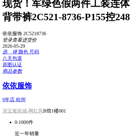
现货！军绿色假两件工装连体
背带裤2C521-8736-P155控248
依依服饰 2C5218736
登录查看进货价
2026-05-29
选 择
颜色
尺码
八天包退
原图认证
商品参数
依依服饰
9年店
杭州
浙宝服装城-网红风
B馆1楼001
0-1000件
近一年销量