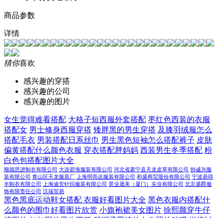
商品参数
详情
猜你
喜欢
感兴趣的穿搭
感兴趣的公司
感兴趣的图片
女生觉得难看搭配
大格子短西服外套搭配
枣红色西装的衣服
搭配女
男士修身西服穿搭
矮胖黑的男生穿搭
及膝羽绒服怎么
搭配毛衣
男装搭配日系丝巾
男生黑色短袖怎么搭配裤子
皮肤
偏黄搭配什么颜色衣服
穿衣搭配胖妈妈
西装男生冬季搭配
粉
白色包搭配图片大全
顺德思进制衣有限公司
大连碧海服装有限公司
河北省肃宁县天龙皮草有限公司
协诚兴服
装有限公司
青山区天龙服装厂
上海明而达服装有限公司
和盛商贸股份有限公司
宁波鼎得
丰制衣有限公司
上海迪安针织服装有限公司
景业晟美（厦门）实业有限公司
北京盛爵服
饰有限责任公司
汉瑞贸易
黑色黑底运动鞋女搭配 衣服好看图片大全
黑色衣服内搭配什
么颜色的围巾好看图片欣赏
小旗袍裙美女图片
徐熙颜穿牛仔