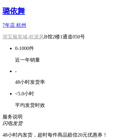
璐依舞
7年店
杭州
浙宝服装城-杭派风
B馆2楼1通道050号
0-1000件
近一年销量
-
48小时发货率
<5.0小时
平均发货时效
服务说明
闪电发货
48小时内发货，超时每件商品赔偿20元优惠券！