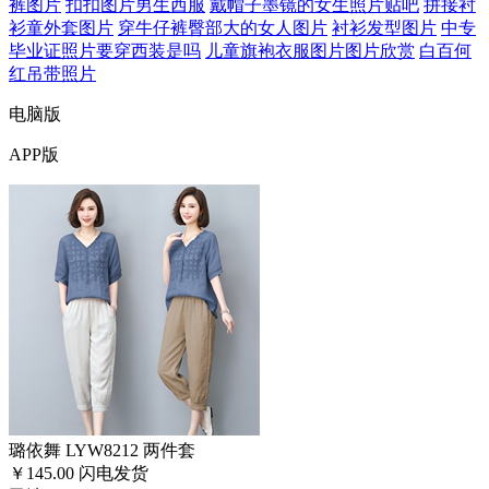
裤图片
扣扣图片男生西服
戴帽子墨镜的女生照片贴吧
拼接衬
衫童外套图片
穿牛仔裤臀部大的女人图片
衬衫发型图片
中专
毕业证照片要穿西装是吗
儿童旗袍衣服图片图片欣赏
白百何
红吊带照片
电脑版
APP版
璐依舞 LYW8212 两件套
￥145.00
闪电发货