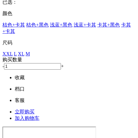
已选：
颜色
桔色+卡其
桔色+黑色
浅蓝+黑色
浅蓝+卡其
卡其+黑色
卡其
+卡其
尺码
XXL
L
XL
M
购买数量
-
+
收藏
档口
客服
立即购买
加入购物车