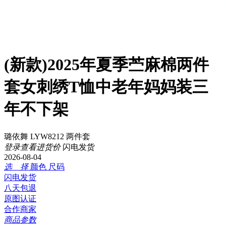
(新款)2025年夏季苎麻棉两件
套女刺绣T恤中老年妈妈装三
年不下架
璐依舞 LYW8212 两件套
登录查看进货价
闪电发货
2026-08-04
选 择
颜色
尺码
闪电发货
八天包退
原图认证
合作商家
商品参数