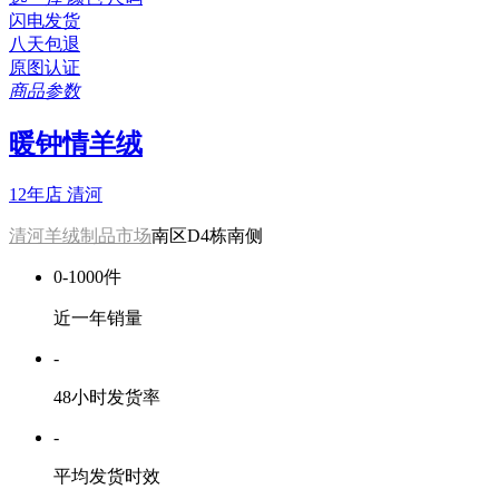
闪电发货
八天包退
原图认证
商品参数
暖钟情羊绒
12年店
清河
清河羊绒制品市场
南区D4栋南侧
0-1000件
近一年销量
-
48小时发货率
-
平均发货时效