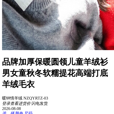
品牌加厚保暖圆领儿童羊绒衫
男女童秋冬软糯提花高端打底
羊绒毛衣
暖钟情羊绒 NZQYRTZ-03
登录查看进货价
闪电发货
2026-08-08
选 择
颜色
尺码