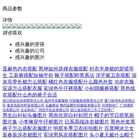
商品参数
详情
猜你
喜欢
感兴趣的穿搭
感兴趣的公司
感兴趣的图片
亚麻色内衣搭配
男神如何选择衣服搭配
衬衣半身裙的穿搭学
生
工装裤搭配短袖平价
靴子搭配鞋带系法
洋芋紫卫衣搭配
深
灰吊带长裙怎么搭配
橘红色衣服搭配什么颜色外套
30岁衣服
应该怎么搭配衣服
蓝绿色牛仔裤搭配
小衫阔腿裤搭配
黑色线
衣搭配什么色的裤子合适
四川琪达实业有限责任公司
温州市倍蒙服饰
仟陌服装有限责任公司
厦门双坤实业有限公
司
秦皇岛阳光时装有限公司
石鑫裤业
梅州金辉针织服装有限公司
兴伟制衣厂
广州佛罗
伦有限公司
合众制衣厂
鸿浩宇实业有限公司
浙江省东阳市三中工艺织带厂
男生白衬衫头像图片
周杰伦穿白衬衫照片
帽子的节日简笔画
图片集
小李琳穿牛仔裤图片
日系高端连衣裙图片
黑色外套黑
裤子怎么搭配衣服图片
明星冬季卫衣街拍图片
百度网沐兰女
装春装连衣裙图片
军绿男风衣搭配图片
头小夏天戴什么帽子