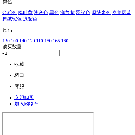
颜色
金驼色
枫叶黄
浅灰色
黑色
洋气紫
翠绿色
原绒米色
克莱因蓝
原绒驼色
浅驼色
尺码
130
100
140
120
110
150
165
160
购买数量
-
+
收藏
档口
客服
立即购买
加入购物车