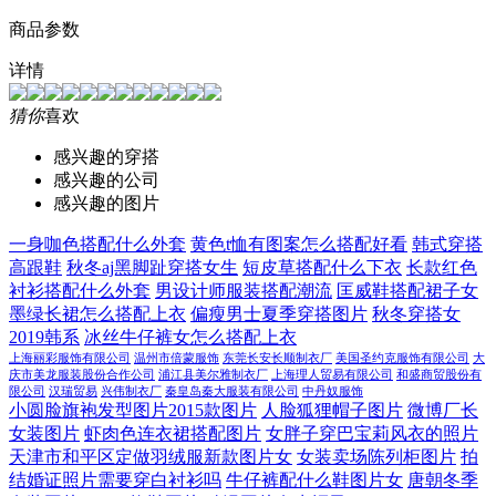
商品参数
详情
猜你
喜欢
感兴趣的穿搭
感兴趣的公司
感兴趣的图片
一身咖色搭配什么外套
黄色t恤有图案怎么搭配好看
韩式穿搭
高跟鞋
秋冬aj黑脚趾穿搭女生
短皮草搭配什么下衣
长款红色
衬衫搭配什么外套
男设计师服装搭配潮流
匡威鞋搭配裙子女
墨绿长裙怎么搭配上衣
偏瘦男士夏季穿搭图片
秋冬穿搭女
2019韩系
冰丝牛仔裤女怎么搭配上衣
上海丽彩服饰有限公司
温州市倍蒙服饰
东莞长安长顺制衣厂
美国圣约克服饰有限公司
大
庆市美龙服装股份合作公司
浦江县美尔雅制衣厂
上海理人贸易有限公司
和盛商贸股份有
限公司
汉瑞贸易
兴伟制衣厂
秦皇岛秦大服装有限公司
中丹奴服饰
小圆脸旗袍发型图片2015款图片
人脸狐狸帽子图片
微博厂长
女装图片
虾肉色连衣裙搭配图片
女胖子穿巴宝莉风衣的照片
天津市和平区定做羽绒服新款图片女
女装卖场陈列柜图片
拍
结婚证照片需要穿白衬衫吗
牛仔裤配什么鞋图片女
唐朝冬季