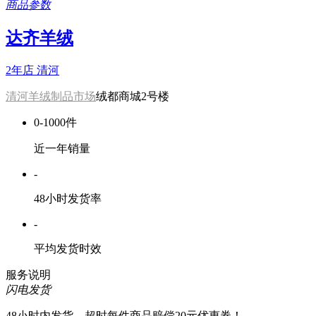
商品参数
达齐羊绒
2年店
清河
清河羊绒制品市场
绒都商城2号楼
0-1000件
近一年销量
-
48小时发货率
-
平均发货时效
服务说明
闪电发货
48小时内发货，超时每件商品赔偿20元优惠券！