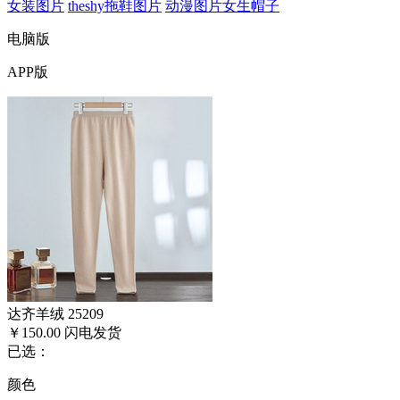
女装图片
theshy拖鞋图片
动漫图片女生帽子
电脑版
APP版
达齐羊绒 25209
￥150.00
闪电发货
已选：
颜色