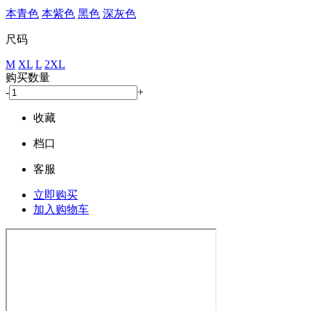
本青色
本紫色
黑色
深灰色
尺码
M
XL
L
2XL
购买数量
-
+
收藏
档口
客服
立即购买
加入购物车