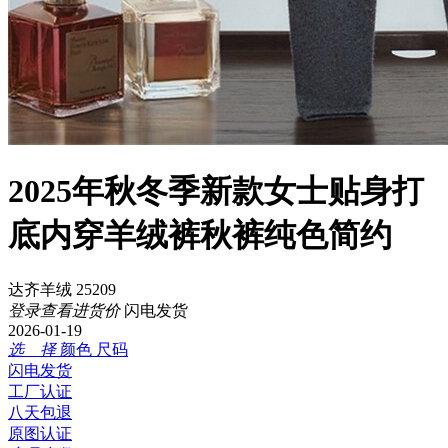
2025年秋冬季新款女士贴身打
底内穿羊绒裤秋裤纯色简约
达齐羊绒 25209
登录查看进货价
闪电发货
2026-01-19
选 择
颜色
尺码
闪电发货
工厂认证
八天包退
原图认证